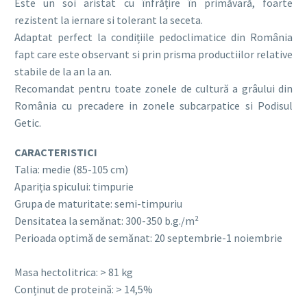
Este un soi aristat cu înfrățire în primăvară, foarte
rezistent la iernare si tolerant la seceta.
Adaptat perfect la condițiile pedoclimatice din România
fapt care este observant si prin prisma productiilor relative
stabile de la an la an.
Recomandat pentru toate zonele de cultură a grâului din
România cu precadere in zonele subcarpatice si Podisul
Getic.
CARACTERISTICI
Talia: medie (85-105 cm)
Apariția spicului: timpurie
Grupa de maturitate: semi-timpuriu
Densitatea la semănat: 300-350 b.g./m²
Perioada optimă de semănat: 20 septembrie-1 noiembrie
Masa hectolitrica: > 81 kg
Conținut de proteină: > 14,5%