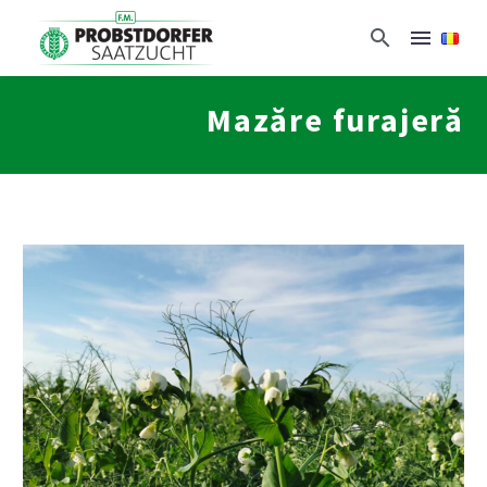
Mazăre furajeră