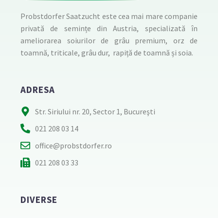
Probstdorfer Saatzucht este cea mai mare companie
privată de semințe din Austria, specializată în
ameliorarea soiurilor de grâu premium, orz de
toamnă, triticale, grâu dur, rapiță de toamnă și soia.
ADRESA
Str. Siriului nr. 20, Sector 1, Bucureşti
021 208 03 14
office@probstdorfer.ro
021 208 03 33
DIVERSE