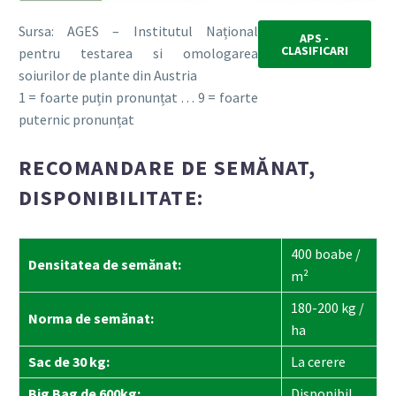
Sursa: AGES – Institutul Național
APS -
CLASIFICARI
pentru testarea si omologarea
soiurilor de plante din Austria
1 = foarte puțin pronunțat … 9 = foarte
puternic pronunțat
RECOMANDARE DE SEMĂNAT,
DISPONIBILITATE:
400 boabe /
Densitatea de semănat:
m²
180-200 kg /
Norma de semănat:
ha
Sac de 30 kg:
La cerere
Big Bag de 600kg:
Disponibil