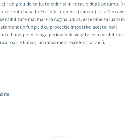
ii de grâu de calitate chiar si in rotatie după porumb. În
 rezistență buna la
Erysiphe graminis
(fainare) și la
Puccinia
 sensibilitate mai mare la rugina bruna, este bine sa luam in
ratament un fungicid cu protectie impotriva acestei boli.
arte buna pe intreaga perioada de vegetatie, o stabilitate
trica foarte buna și un randament excelent la făină.
mbrie