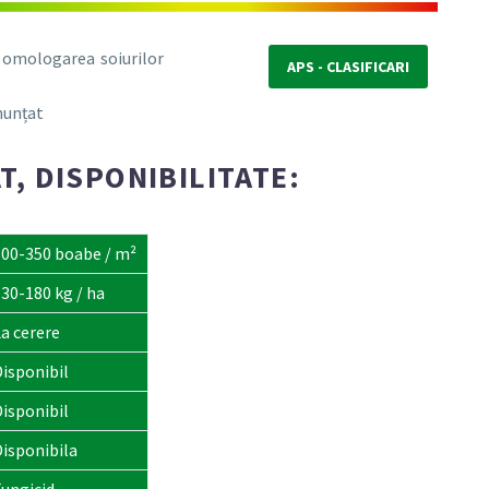
i omologarea soiurilor
APS - CLASIFICARI
nunțat
, DISPONIBILITATE:
300-350 boabe / m²
30-180 kg / ha
a cerere
isponibil
isponibil
Disponibila