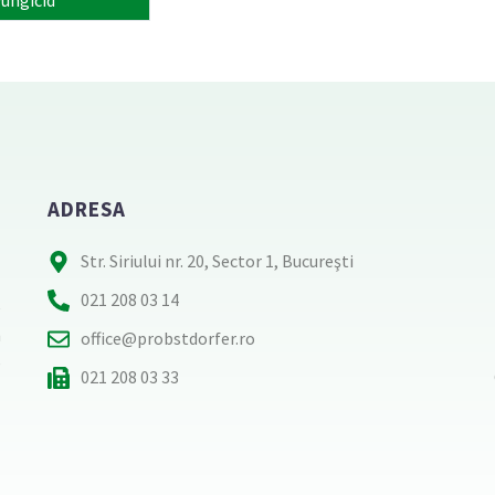
Fungicid
ADRESA
Str. Siriului nr. 20, Sector 1, Bucureşti
021 208 03 14
e
n
office@probstdorfer.ro
e
021 208 03 33