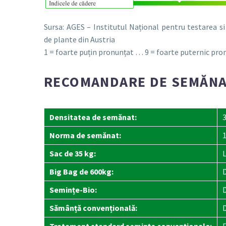
Sursa: AGES – Institutul Național pentru testarea s
de plante din Austria
1 = foarte puțin pronunțat … 9 = foarte puternic pro
RECOMANDARE DE SEMĂNAT
Densitatea de semănat:
Norma de semănat:
1
Sac de 35 kg:
L
Big Bag de 600kg:
D
Semințe-Bio:
D
Sămânță convențională: