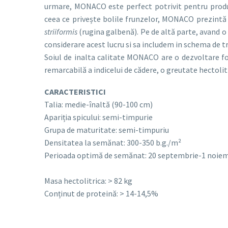
urmare, MONACO este perfect potrivit pentru producț
ceea ce privește bolile frunzelor, MONACO prezintă
striiformis
(rugina galbenă). Pe de altă parte, avand o
considerare acest lucru si sa includem in schema de t
Soiul de inalta calitate MONACO are o dezvoltare fo
remarcabilă a indicelui de cădere, o greutate hectoli
CARACTERISTICI
Talia: medie-înaltă (90-100 cm)
Apariția spicului: semi-timpurie
Grupa de maturitate: semi-timpuriu
Densitatea la semănat: 300-350 b.g./m²
Perioada optimă de semănat: 20 septembrie-1 noie
Masa hectolitrica: > 82 kg
Conținut de proteină: > 14-14,5%