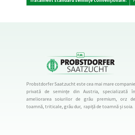
Tratament standard semințe convenționale:
Probstdorfer Saatzucht este cea mai mare compani
privată de semințe din Austria, specializată î
ameliorarea soiurilor de grâu premium, orz d
toamnă, triticale, grâu dur, rapiță de toamnă și soia.