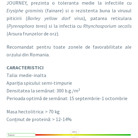
JOURNEY, prezinta o toleranta medie la infectiile cu
Erysiphe graminis
(fainare) si o rezistenta buna la virusul
piticirii (
Barley yellow darf virus
), patarea reticulara
(
Pyrenophora teres
) si la infectia cu
Rhynchosporium secalis
(Arsura frunzelor de orz).
Recomandat pentru toate zonele de favorabilitate ale
orzului din Romania.
CARACTERISTICI
Talia: medie-inalta
Apariția spicului: semi-timpurie
Densitatea la semănat: 300 b.g./m²
Perioada optimă de semănat: 15 septembrie-1 octombrie
Masa hectolitrica: > 70 kg
Conținut de proteină: > 12-14%