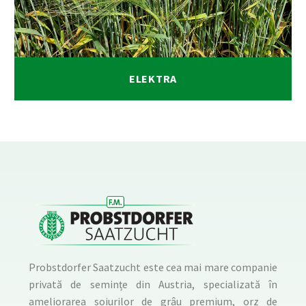
ELEKTRA
Probstdorfer Saatzucht este cea mai mare companie
privată de semințe din Austria, specializată în
ameliorarea soiurilor de grâu premium, orz de