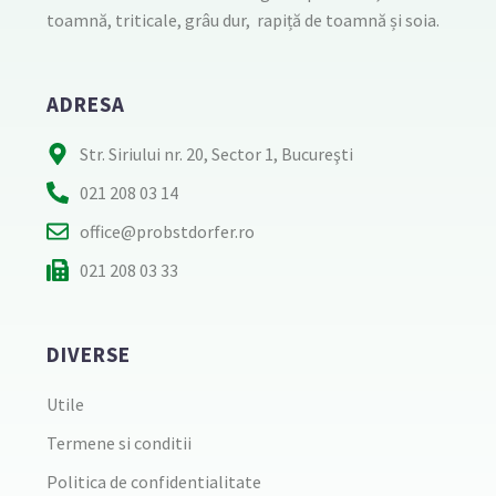
toamnă, triticale, grâu dur, rapiță de toamnă și soia.
ADRESA
Str. Siriului nr. 20, Sector 1, Bucureşti
021 208 03 14
office@probstdorfer.ro
021 208 03 33
DIVERSE
Utile
Termene si conditii
Politica de confidentialitate