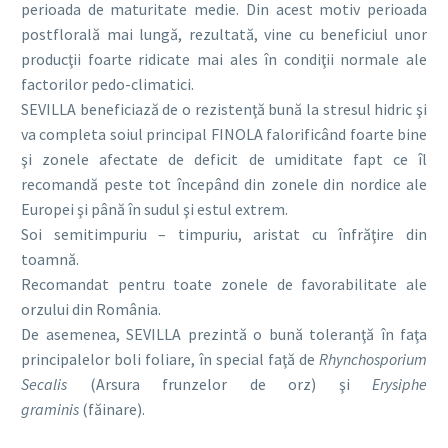
perioada de maturitate medie. Din acest motiv perioada
postflorală mai lungă, rezultată, vine cu beneficiul unor
producţii foarte ridicate mai ales în condiţii normale ale
factorilor pedo-climatici.
SEVILLA beneficiază de o rezistenţă bună la stresul hidric şi
va completa soiul principal FINOLA falorificând foarte bine
şi zonele afectate de deficit de umiditate fapt ce îl
recomandă peste tot începând din zonele din nordice ale
Europei şi până în sudul şi estul extrem.
Soi semitimpuriu – timpuriu, aristat cu înfrăţire din
toamnă.
Recomandat pentru toate zonele de favorabilitate ale
orzului din România.
De asemenea, SEVILLA prezintă o bună toleranţă în faţa
principalelor boli foliare, în special faţă de
Rhynchosporium
Secalis
(Arsura frunzelor de orz) şi
Erysiphe
graminis
(făinare).