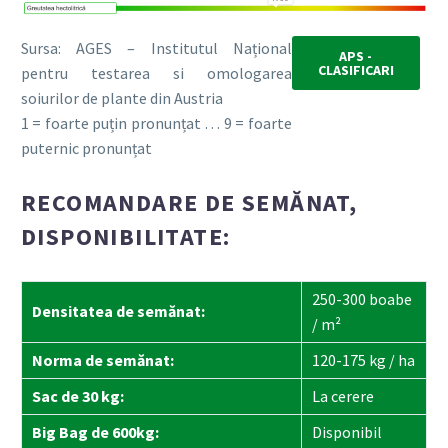
Sursa: AGES – Institutul Național
APS -
CLASIFICARI
pentru testarea si omologarea
soiurilor de plante din Austria
1 = foarte puțin pronunțat … 9 = foarte
puternic pronunțat
RECOMANDARE DE SEMĂNAT,
DISPONIBILITATE:
250-300 boabe
Densitatea de semănat:
/ m²
Norma de semănat:
120-175 kg / ha
Sac de 30 kg:
La cerere
Big Bag de 600kg:
Disponibil