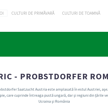
OI
CULTURI DE PRIMĂVARĂ
CULTURI DE TOAMNĂ
RIC - PROBSTDORFER RO
robstdorfer Saatzucht Austria este amplasată în estul Austriei, aş
, care cuprinde întreaga pustă ungară, dar şi regiuni din ţările veci
Ucraina şi România