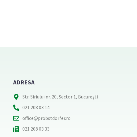
ADRESA
Str. Siriului nr. 20, Sector 1, Bucureşti
021 208 03 14
e
n
office@probstdorfer.ro
e
021 208 03 33