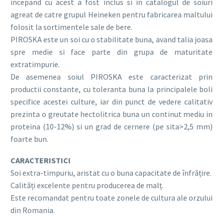
incepand cu acest a fost inclus si in catalogul de soiuri
agreat de catre grupul Heineken pentru fabricarea maltului
folosit la sortimentele sale de bere.
PIROSKA este un soi cu o stabilitate buna, avand talia joasa
spre medie si face parte din grupa de maturitate
extratimpurie.
De asemenea soiul PIROSKA este caracterizat prin
productii constante, cu toleranta buna la principalele boli
specifice acestei culture, iar din punct de vedere calitativ
prezinta o greutate hectolitrica buna un continut mediu in
proteina (10-12%) si un grad de cernere (pe sita>2,5 mm)
foarte bun.
CARACTERISTICI
Soi extra-timpuriu, aristat cu o buna capacitate de înfrățire.
Calități excelente pentru producerea de malț.
Este recomandat pentru toate zonele de cultura ale orzului
din Romania.