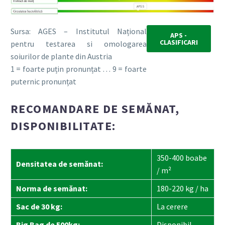
Sursa: AGES – Institutul Național
APS -
CLASIFICARI
pentru testarea si omologarea
soiurilor de plante din Austria
1 = foarte puțin pronunțat … 9 = foarte
puternic pronunțat
RECOMANDARE DE SEMĂNAT,
DISPONIBILITATE:
350-400 boabe
Densitatea de semănat:
/ m²
Norma de semănat:
180-220 kg / ha
Sac de 30 kg:
La cerere
Big Bag de 500kg:
Disponibil