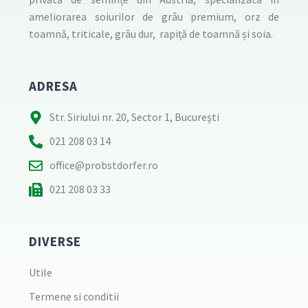
ameliorarea soiurilor de grâu premium, orz de
toamnă, triticale, grâu dur, rapiță de toamnă și soia.
ADRESA
Str. Siriului nr. 20, Sector 1, Bucureşti
021 208 03 14
office@probstdorfer.ro
021 208 03 33
DIVERSE
Utile
Termene si conditii