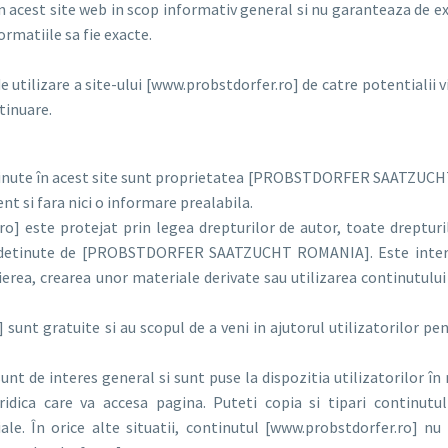
in acest site web in scop informativ general si nu garanteaza de e
ormatiile sa fie exacte.
 utilizare a site-ului [www.probstdorfer.ro] de catre potentialii v
ntinuare.
ntinute în acest site sunt proprietatea [PROBSTDORFER SAATZUCHT
nt si fara nici o informare prealabila.
ro] este protejat prin legea drepturilor de autor, toate drepturil
t detinute de [PROBSTDORFER SAATZUCHT ROMANIA]. Este interzis
erea, crearea unor materiale derivate sau utilizarea continutului 
 sunt gratuite si au scopul de a veni in ajutorul utilizatorilor pe
t de interes general si sunt puse la dispozitia utilizatorilor în
ridica care va accesa pagina. Puteti copia si tipari continutu
le. În orice alte situatii, continutul [www.probstdorfer.ro] nu