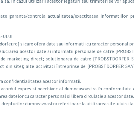
a sa. În cazul utilizarii acestor legaturi sau trimiteri se vor apli
ranta/controla actualitatea/exactitatea informatiilor preze
E-ULUI
orfer.ro] si care ofera date sau informatii cu caracter personal pri
relucrarea acestor date si informatii personale de catre [PR
r de marketing direct; solutionarea de catre [PROBSTDORFER S
act din site); alte activitati întreprinse de [PROBSTDORFER S
nfidentialitatea acestor informatii.
ie acordul expres si neechivoc al dumneavoastra în conformitate c
rea datelor cu caracter personal si libera circulatie a acestor date.
drepturilor dumneavoastra referitoare la utilizarea site-ului si la