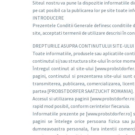
Siteul nostru va pune la dispozitie informatiile d
pe cat posibil ca la publicarea lor pe site toate inf
INTRODUCERE
Prezentele Conditii Generale definesc conditiile de
site, acceptati termenii de utilizare descrisi în co
DREPTURILE ASUPRA CONTINUTULUI SITE-ULUI
Toate informatiile, produsele sau aplicatiile co
continutul si/sau structura site-ului în orice mome
Întregul continut al site-ului [www.probstdorfer.
pagini, continutul si prezentarea site-ului sun
transmiterea, publicarea, comercializarea, licenti
partea [PROBSTDORFER SAATZUCHT ROMANIA].
Accesul si utilizarea paginii [www.probstdorfer.ro]
rapid mod posibil, conform cerintelor fiecaruia.
Informatiile prezente pe [www.probstdorfer.ro] sun
pagini se întelege orice persoana fizica sau ju
dumneavoastra personala, fara intentii comercia