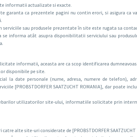
te informatii actualizate si exacte.
anta ca prezentele pagini nu contin erori, si asigura ca va d
.
in serviciile sau produsele prezentate în site este rugata sa con
 se informa atât asupra disponibilitatii serviciului sau produsul
a.
licitate informatii, aceasta are ca scop identificarea dumneavoast
lor disponibile pe site.
ecial la date personale (nume, adresa, numere de telefon), ad
 serviciile [PROBSTDORFER SAATZUCHT ROMANIA], dar poate include 
arilor utilizatorilor site-ului, informatiile solicitate prin interm
eri catre alte site-uri considerate de [PROBSTDORFER SAATZUCHT R