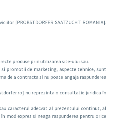
si serviciilor [PROBSTDORFER SAATZUCHT ROMANIA].
te produse prin utilizarea site-ului sau.
i si promotii de marketing, aspecte tehnice, sunt
erma de a contracta si nu poate angaja raspunderea
dorfer.ro] nu reprezinta o consultatie juridica în
sau caracterul adecvat al prezentului continut, al
ud în mod expres si neaga raspunderea pentru orice