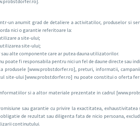
.probstdorfer.ro].
a într-un anumit grad de detaliere a activitatilor, produselor 
 nici o garantie referitoare la:
tilizare a site-ului;
tilizarea site-ului;
lor sau alte componente care ar putea dauna utilizatorilor.
e fi responsabila pentru nici un fel de daune directe sau indirec
 la produsele [www.probstdorfer.ro], preturi, informatii, campani
tul site-ului [www.probstdorfer.ro] nu poate constitui o oferta f
nformatiilor si a altor materiale prezentate in cadrul [www.probst
romisiune sau garantie cu privire la exactitatea, exhaustivitatea 
o obligatie de rezultat sau diligenta fata de nicio persoana, excl
izarii continutului.