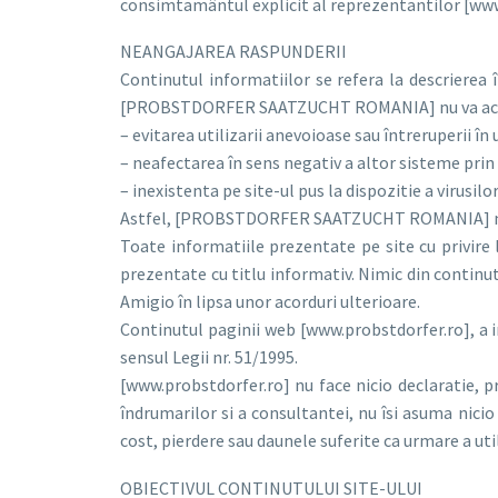
consimtamântul explicit al reprezentantilor [www
NEANGAJAREA RASPUNDERII
Continutul informatiilor se refera la descriere
[PROBSTDORFER SAATZUCHT ROMANIA] nu va acorda
– evitarea utilizarii anevoioase sau întreruperii în u
– neafectarea în sens negativ a altor sisteme prin u
– inexistenta pe site-ul pus la dispozitie a virusi
Astfel, [PROBSTDORFER SAATZUCHT ROMANIA] nu poat
Toate informatiile prezentate pe site cu privire
prezentate cu titlu informativ. Nimic din continu
Amigio în lipsa unor acorduri ulterioare.
Continutul paginii web [www.probstdorfer.ro], a i
sensul Legii nr. 51/1995.
[www.probstdorfer.ro] nu face nicio declaratie, p
îndrumarilor si a consultantei, nu îsi asuma nici
cost, pierdere sau daunele suferite ca urmare a util
OBIECTIVUL CONTINUTULUI SITE-ULUI