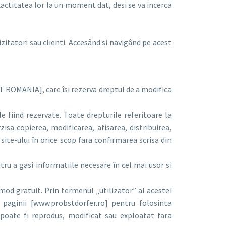
xactitatea lor la un moment dat, desi se va incerca
izitatori sau clienti. Accesând si navigând pe acest
 ROMANIA], care îsi rezerva dreptul de a modifica
e fiind rezervate. Toate drepturile referitoare la
a copierea, modificarea, afisarea, distribuirea,
site-ului în orice scop fara confirmarea scrisa din
ntru a gasi informatiile necesare în cel mai usor si
 mod gratuit. Prin termenul „utilizator” al acestei
l paginii [www.probstdorfer.ro] pentru folosinta
 poate fi reprodus, modificat sau exploatat fara