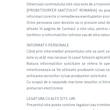
Obiectivul continutului site-ului este de a transmi
[PROBSTDORFER SAATZUCHT ROMANIA] nu poate gar
informari corecte si remedierea eventualelor erori
Orice persoana care doreste sa-si procure unul d
afisate în pagina de Contact a site-ului, pentru a
tarifelor si informatiilor tehnice sau de alta natur
INFORMATII PERSONALE
Când prin intermediul prezentului site va sunt so
este cu atât mai necesar în cazul folosirii aplicatii
Natura informatiilor solicitate se refera în sp
intentioneaza sa fie utilizate produsele si/sau
utilizarea serviciilor si/sau produselor solicitate.
Cu scopul de a raspunde mai bine nevoilor si întreb
prelucrari electronice.
LEGATURA CU ALTE SITE-URI
Prezentul site poate contine legaturi sau trimit