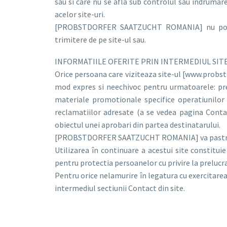
sau si care nu se afla sub controlul sau îndrumare
acelor site-uri.
[PROBSTDORFER SAATZUCHT ROMANIA] nu poate ga
trimitere de pe site-ul sau.
INFORMATIILE OFERITE PRIN INTERMEDIUL SIT
Orice persoana care viziteaza site-ul [www.probstd
mod expres si neechivoc pentru urmatoarele: p
materiale promotionale specifice operatiunilo
reclamatiilor adresate (a se vedea pagina Cont
obiectul unei aprobari din partea destinatarului.
[PROBSTDORFER SAATZUCHT ROMANIA] va pastra co
Utilizarea în continuare a acestui site constitu
pentru protectia persoanelor cu privire la prelucra
Pentru orice nelamurire în legatura cu exercitarea 
intermediul sectiunii Contact din site.