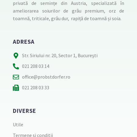
privată de semințe din Austria, specializată în
ameliorarea soiurilor de grâu premium, orz de
toamnă, triticale, grâu dur, rapiță de toamnă și soia.
ADRESA
Str. Siriului nr. 20, Sector 1, Bucureşti
021 208 03 14
office@probstdorfer.ro
021 208 03 33
DIVERSE
Utile
Termene si conditii