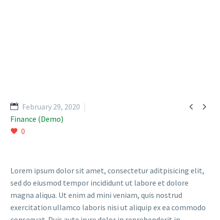


February 29, 2020
Finance (Demo)
0
Lorem ipsum dolor sit amet, consectetur aditpisicing elit,
sed do eiusmod tempor incididunt ut labore et dolore
magna aliqua. Ut enim ad mini veniam, quis nostrud
exercitation ullamco laboris nisi ut aliquip ex ea commodo
consequat. Duis aute irure dolor in reprehenderit in