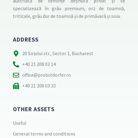
austriacă de semințe deținută privat și se
specializează în grâu premium, orz de toamnă,
triticale, grâu dur de toamnă și de primăvară și soia.
ADDRESS
20 Siriului str., Sector 1, Bucharest
+40 21 208 03 14
office@probstdorfer.ro
+40 21 208 03 33
OTHER ASSETS
Useful
General terms and conditions