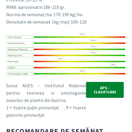
MMB: aproximativ 186-210 gr.
Norma de semanat/ha: 170-195 kg/ha
Densitate de semanat (bg/mp): 100-120
Sursa: AGES – Institutul Național
APS -
CLASIFICARI
pentru testarea si omologarea
soiurilor de plante din Austria
1 = foarte puțin pronunțat … 9 = foarte
puternic pronunțat
RECOMANDARE DE SEMĂNAT,