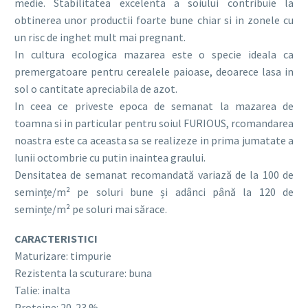
medie. Stabilitatea excelenta a soiului contribuie la
obtinerea unor productii foarte bune chiar si in zonele cu
un risc de inghet mult mai pregnant.
In cultura ecologica mazarea este o specie ideala ca
premergatoare pentru cerealele paioase, deoarece lasa in
sol o cantitate apreciabila de azot.
In ceea ce priveste epoca de semanat la mazarea de
toamna si in particular pentru soiul FURIOUS, rcomandarea
noastra este ca aceasta sa se realizeze in prima jumatate a
lunii octombrie cu putin inaintea graului.
Densitatea de semanat recomandată variază de la 100 de
semințe/m² pe soluri bune și adânci până la 120 de
semințe/m² pe soluri mai sărace.
CARACTERISTICI
Maturizare: timpurie
Rezistenta la scuturare: buna
Talie: inalta
Proteine: 20-23 %