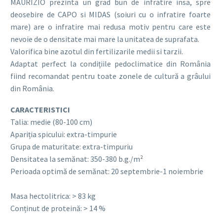
MAURIZIO prezinta un grad bun de infratire insa, spre
deosebire de CAPO si MIDAS (soiuri cu o infratire foarte
mare) are o infratire mai redusa motiv pentru care este
nevoie de o densitate mai mare la unitatea de suprafata.
Valorifica bine azotul din fertilizarile medii si tarzii.
Adaptat perfect la condițiile pedoclimatice din România
fiind recomandat pentru toate zonele de cultură a grâului
din România.
CARACTERISTICI
Talia: medie (80-100 cm)
Apariția spicului: extra-timpurie
Grupa de maturitate: extra-timpuriu
Densitatea la semănat: 350-380 b.g./m²
Perioada optimă de semănat: 20 septembrie-1 noiembrie
Masa hectolitrica: > 83 kg
Conținut de proteină: > 14 %