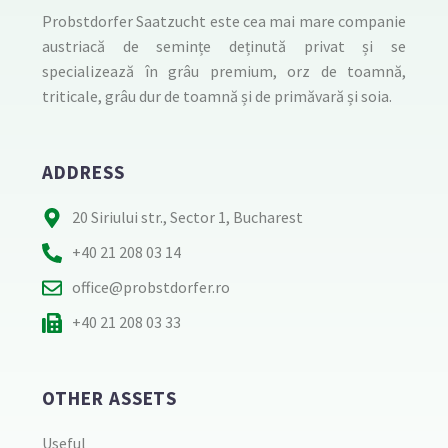
Probstdorfer Saatzucht este cea mai mare companie
austriacă de semințe deținută privat și se
specializează în grâu premium, orz de toamnă,
triticale, grâu dur de toamnă și de primăvară și soia.
ADDRESS
20 Siriului str., Sector 1, Bucharest
+40 21 208 03 14
office@probstdorfer.ro
+40 21 208 03 33
OTHER ASSETS
Useful