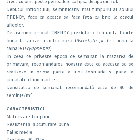
trece cu bine peste perioadele cu lipsa de apa din sol.
Debutul infloritului, semnificativ mai timpuriu al soiului
TRENDY, face ca acesta sa faca fata cu brio la atacul
afidelor.
De asemenea soiul TRENDY prezinta o toleranta foarte
buna la viroze si antracnoza (
Ascochyta pisi
) si buna la
fainare (
Erysiphe pisi
).
In ceea ce priveste epoca de semanat la mazarea de
primavara, recomandarea noastra este ca aceasta sa se
realizeze in prima parte a lunii februarie si pana la
jumatatea lunii martie.
Densitatea de semanat recomandată este de 90 de
semințe/m².
CARACTERISTICI
Maturizare: timpurie
Rezistenta la scuturare: buna
Talie: medie
Proteine: 20-23 %