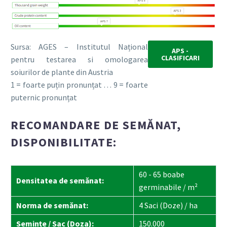
Sursa: AGES – Institutul Național
APS -
CLASIFICARI
pentru testarea si omologarea
soiurilor de plante din Austria
1 = foarte puțin pronunțat … 9 = foarte
puternic pronunțat
RECOMANDARE DE SEMĂNAT,
DISPONIBILITATE:
60 - 65 boabe
Densitatea de semănat:
germinabile / m²
Norma de semănat:
4 Saci (Doze) / ha
Semințe / Sac (Doza):
150.000