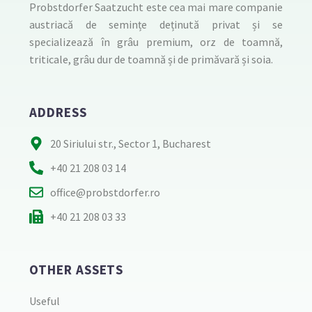
Probstdorfer Saatzucht este cea mai mare companie
austriacă de semințe deținută privat și se
specializează în grâu premium, orz de toamnă,
triticale, grâu dur de toamnă și de primăvară și soia.
ADDRESS
20 Siriului str., Sector 1, Bucharest
+40 21 208 03 14
office@probstdorfer.ro
+40 21 208 03 33
OTHER ASSETS
Useful